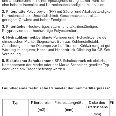
und anschließend mit einer Epoxidgrundierung lackiert wird, um
eine höhere Intensität und Korrosionsbeständigkeit zu erzielen.
2. Filterplatte,
Polypropylen (PP) mit Säure- und Alkalibeständigkeit,
Korrosionsschutz, Unschädlichkeit, Geschmacksneutralität,
geringem Gewicht und hoher Festigkeit.
3. Filtertücher,
Hochwertiges säure- und alkalibeständiges
Polypropylen oder hochwertige Polyestersäure.
4. Hydraulikeinheit,
Berühmte Pumpen und Hydraulikventile der
chinesischen Marke; Biegeschweißen aus Kohlenstoffstahl,
Abdichtung, externe Ölpumpe zur Luftfiltration, Kühlwirkung ist gut,
Wartung ist bequem; Hoch- und Niederdruck-Ölleitung für GB-Soft-
Verbindung
5. Elektrischer Schaltschrank,
SPS-Schaltschrank mit elektrischen
Komponenten der Marke oder der Marke Schneider, geteilter Typ
oder kann am Träger befestigt werden.
Grundlegende technische Parameter der Kammerfilterpresse:
Typ
Filterbereich
Filterplattengröße
Dicke des
Fil
Filterkuchens
(m2)
(mm)
(mm)