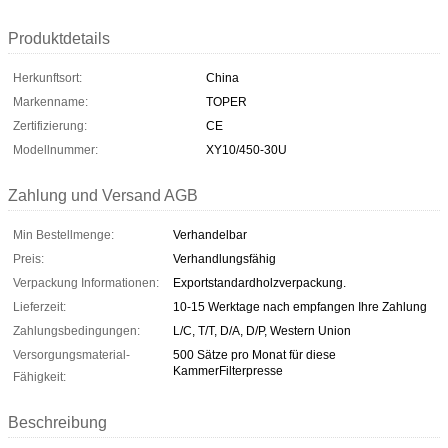
Produktdetails
Herkunftsort:
China
Markenname:
TOPER
Zertifizierung:
CE
Modellnummer:
XY10/450-30U
Zahlung und Versand AGB
Min Bestellmenge:
Verhandelbar
Preis:
Verhandlungsfähig
Verpackung Informationen:
Exportstandardholzverpackung.
Lieferzeit:
10-15 Werktage nach empfangen Ihre Zahlung
Zahlungsbedingungen:
L/C, T/T, D/A, D/P, Western Union
Versorgungsmaterial-
500 Sätze pro Monat für diese
KammerFilterpresse
Fähigkeit:
Beschreibung