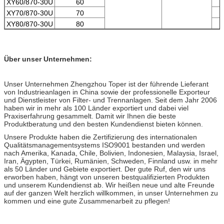
XY60/870-30U
60
XY70/870-30U
70
XY80/870-30U
80
Über unser Unternehmen:
Unser Unternehmen Zhengzhou Toper ist der führende Lieferant
von Industrieanlagen in China sowie der professionelle Exporteur
und Dienstleister von Filter- und Trennanlagen. Seit dem Jahr 2006
haben wir in mehr als 100 Länder exportiert und dabei viel
Praxiserfahrung gesammelt. Damit wir Ihnen die beste
Produktberatung und den besten Kundendienst bieten können.
Unsere Produkte haben die Zertifizierung des internationalen
Qualitätsmanagementsystems ISO9001 bestanden und werden
nach Amerika, Kanada, Chile, Bolivien, Indonesien, Malaysia, Israel,
Iran, Ägypten, Türkei, Rumänien, Schweden, Finnland usw. in mehr
als 50 Länder und Gebiete exportiert. Der gute Ruf, den wir uns
erworben haben, hängt von unseren bestqualifizierten Produkten
und unserem Kundendienst ab. Wir heißen neue und alte Freunde
auf der ganzen Welt herzlich willkommen, in unser Unternehmen zu
kommen und eine gute Zusammenarbeit zu pflegen!