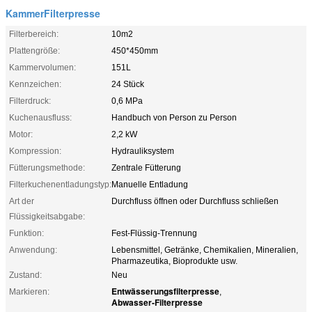
KammerFilterpresse
Filterbereich:
10m2
Plattengröße:
450*450mm
Kammervolumen:
151L
Kennzeichen:
24 Stück
Filterdruck:
0,6 MPa
Kuchenausfluss:
Handbuch von Person zu Person
Motor:
2,2 kW
Kompression:
Hydrauliksystem
Fütterungsmethode:
Zentrale Fütterung
Filterkuchenentladungstyp:
Manuelle Entladung
Art der
Durchfluss öffnen oder Durchfluss schließen
Flüssigkeitsabgabe:
Funktion:
Fest-Flüssig-Trennung
Anwendung:
Lebensmittel, Getränke, Chemikalien, Mineralien,
Pharmazeutika, Bioprodukte usw.
Zustand:
Neu
Entwässerungsfilterpresse
Markieren:
,
Abwasser-Filterpresse