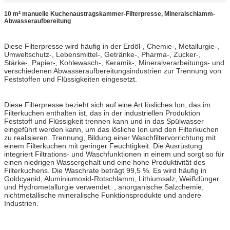
10 m² manuelle Kuchenaustragskammer-Filterpresse, Mineralschlamm-
Abwasseraufbereitung
Diese Filterpresse wird häufig in der Erdöl-, Chemie-, Metallurgie-,
Umweltschutz-, Lebensmittel-, Getränke-, Pharma-, Zucker-,
Stärke-, Papier-, Kohlewasch-, Keramik-, Mineralverarbeitungs- und
verschiedenen Abwasseraufbereitungsindustrien zur Trennung von
Feststoffen und Flüssigkeiten eingesetzt.
Diese Filterpresse bezieht sich auf eine Art lösliches Ion, das im
Filterkuchen enthalten ist, das in der industriellen Produktion
Feststoff und Flüssigkeit trennen kann und in das Spülwasser
eingeführt werden kann, um das lösliche Ion und den Filterkuchen
zu realisieren. Trennung, Bildung einer Waschfiltervorrichtung mit
einem Filterkuchen mit geringer Feuchtigkeit. Die Ausrüstung
integriert Filtrations- und Waschfunktionen in einem und sorgt so für
einen niedrigen Wassergehalt und eine hohe Produktivität des
Filterkuchens. Die Waschrate beträgt 99,5 %. Es wird häufig in
Goldcyanid, Aluminiumoxid-Rotschlamm, Lithiumsalz, Weißdünger
und Hydrometallurgie verwendet. , anorganische Salzchemie,
nichtmetallische mineralische Funktionsprodukte und andere
Industrien.