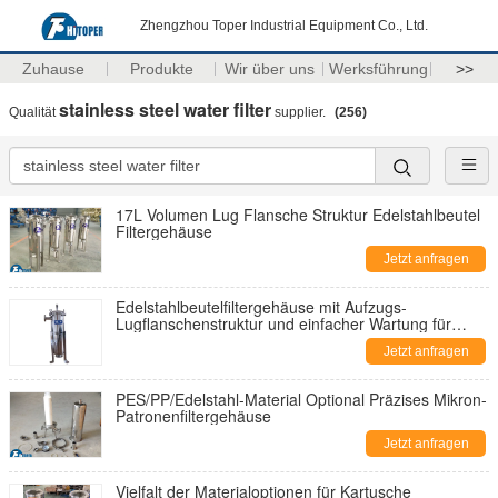
Zhengzhou Toper Industrial Equipment Co., Ltd.
Zuhause
Produkte
Wir über uns
Werksführung
>>
stainless steel water filter
Qualität
supplier.
(256)
17L Volumen Lug Flansche Struktur Edelstahlbeutel
Filtergehäuse
Jetzt anfragen
Edelstahlbeutelfiltergehäuse mit Aufzugs-
Lugflanschenstruktur und einfacher Wartung für
Flüssigkeitsfiltersysteme
Jetzt anfragen
PES/PP/Edelstahl-Material Optional Präzises Mikron-
Patronenfiltergehäuse
Jetzt anfragen
Vielfalt der Materialoptionen für Kartusche