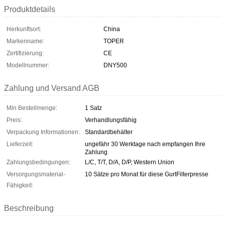
Produktdetails
Herkunftsort:
China
Markenname:
TOPER
Zertifizierung:
CE
Modellnummer:
DNY500
Zahlung und Versand AGB
Min Bestellmenge:
1 Satz
Preis:
Verhandlungsfähig
Verpackung Informationen:
Standardbehälter
Lieferzeit:
ungefähr 30 Werktage nach empfangen Ihre
Zahlung
Zahlungsbedingungen:
L/C, T/T, D/A, D/P, Western Union
Versorgungsmaterial-
10 Sätze pro Monat für diese GurtFilterpresse
Fähigkeit:
Beschreibung