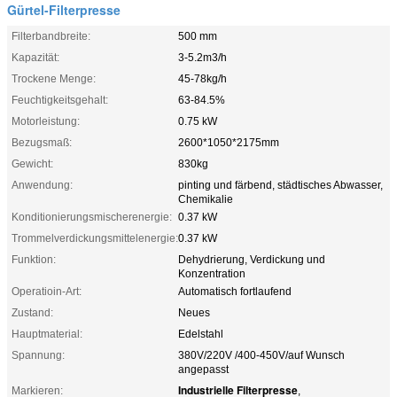
Gürtel-Filterpresse
Filterbandbreite:
500 mm
Kapazität:
3-5.2m3/h
Trockene Menge:
45-78kg/h
Feuchtigkeitsgehalt:
63-84.5%
Motorleistung:
0.75 kW
Bezugsmaß:
2600*1050*2175mm
Gewicht:
830kg
Anwendung:
pinting und färbend, städtisches Abwasser,
Chemikalie
Konditionierungsmischerenergie:
0.37 kW
Trommelverdickungsmittelenergie:
0.37 kW
Funktion:
Dehydrierung, Verdickung und
Konzentration
Operatioin-Art:
Automatisch fortlaufend
Zustand:
Neues
Hauptmaterial:
Edelstahl
Spannung:
380V/220V /400-450V/auf Wunsch
angepasst
Industrielle Filterpresse
Markieren:
,