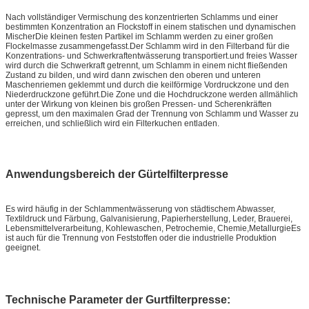
Nach vollständiger Vermischung des konzentrierten Schlamms und einer
bestimmten Konzentration an Flockstoff in einem statischen und dynamischen
MischerDie kleinen festen Partikel im Schlamm werden zu einer großen
Flockelmasse zusammengefasst.Der Schlamm wird in den Filterband für die
Konzentrations- und Schwerkraftentwässerung transportiert.und freies Wasser
wird durch die Schwerkraft getrennt, um Schlamm in einem nicht fließenden
Zustand zu bilden, und wird dann zwischen den oberen und unteren
Maschenriemen geklemmt und durch die keilförmige Vordruckzone und den
Niederdruckzone geführt.Die Zone und die Hochdruckzone werden allmählich
unter der Wirkung von kleinen bis großen Pressen- und Scherenkräften
gepresst, um den maximalen Grad der Trennung von Schlamm und Wasser zu
erreichen, und schließlich wird ein Filterkuchen entladen.
Anwendungsbereich der Gürtelfilterpresse
Es wird häufig in der Schlammentwässerung von städtischem Abwasser,
Textildruck und Färbung, Galvanisierung, Papierherstellung, Leder, Brauerei,
Lebensmittelverarbeitung, Kohlewaschen, Petrochemie, Chemie,MetallurgieEs
ist auch für die Trennung von Feststoffen oder die industrielle Produktion
geeignet.
Technische Parameter der Gurtfilterpresse: