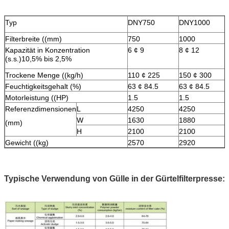
Typ
DNY750
DNY1000
Filterbreite ((mm)
750
1000
Kapazität in Konzentration
6 ¢ 9
8 ¢ 12
(s.s.)10,5% bis 2,5%
Trockene Menge ((kg/h)
110 ¢ 225
150 ¢ 300
Feuchtigkeitsgehalt (%)
63 ¢ 84.5
63 ¢ 84.5
Motorleistung ((HP)
1.5
1.5
Referenzdimensionen
L
4250
4250
W
1630
1880
(mm)
H
2100
2100
Gewicht ((kg)
2570
2920
Typische Verwendung von Gülle in der Gürtelfilterpresse: