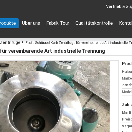
Vertrieb & Su
rodukte
Über uns
Fabrik Tour
Qualitätskontrolle
Konta
-Zentrifuge
Feste Schüssel-Korb-Zentrifuge für vereinbarende Art industrielle 
ür vereinbarende Art industrielle Trennung
Prod
Herkun
Marke
Zertif
Model
Zahl
Min B
Preis:
Verp