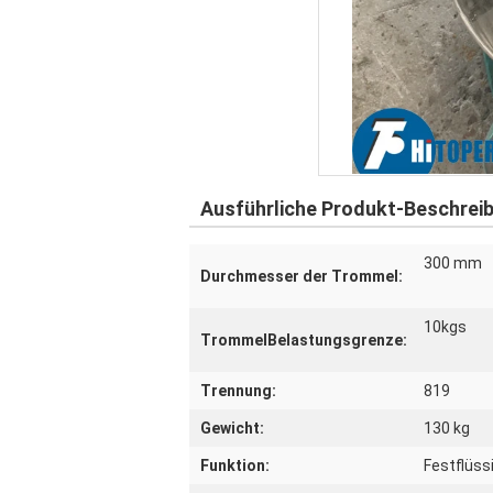
Ausführliche Produkt-Beschrei
300 mm
Durchmesser der Trommel:
10kgs
TrommelBelastungsgrenze:
Trennung:
819
Gewicht:
130 kg
Funktion:
Festflüss