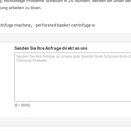
ng, rechtzeitige Probleme Schießen in 24 Stunden, werden wir unser Be
tung arbeiten zu lösen.
,
trifuge machine
perforated basket centrifuge is
Senden Sie Ihre Anfrage direkt an uns
(
0
/ 3000)