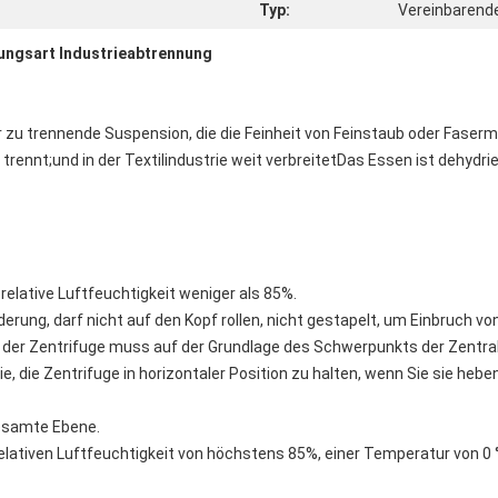
Typ:
Vereinbarende
ungsart Industrieabtrennung
r zu trennende Suspension, die die Feinheit von Feinstaub oder Faserma
trennt;und in der Textilindustrie weit verbreitetDas Essen ist dehydrie
elative Luftfeuchtigkeit weniger als 85%.
erung, darf nicht auf den Kopf rollen, nicht gestapelt, um Einbruch vo
r Zentrifuge muss auf der Grundlage des Schwerpunkts der Zentralze
 die Zentrifuge in horizontaler Position zu halten, wenn Sie sie heb
gesamte Ebene.
 relativen Luftfeuchtigkeit von höchstens 85%, einer Temperatur von 0