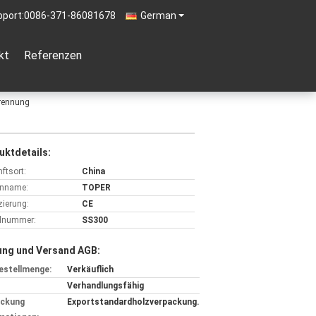
pport:
0086-371-86081678
German
kt
Referenzen
Trennung
uktdetails:
ftsort:
China
nname:
TOPER
izierung:
CE
lnummer:
SS300
ung und Versand AGB:
estellmenge:
Verkäuflich
Verhandlungsfähig
ackung
Exportstandardholzverpackung.