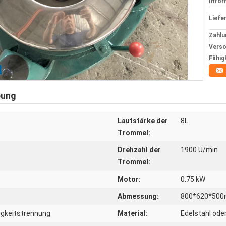
Infor
Liefer
Zahlu
Verso
Fähig
bung
Lautstärke der
8L
Trommel:
Drehzahl der
1900 U/min
Trommel:
Motor:
0.75 kW
Abmessung:
800*620*50
igkeitstrennung
Material:
Edelstahl ode