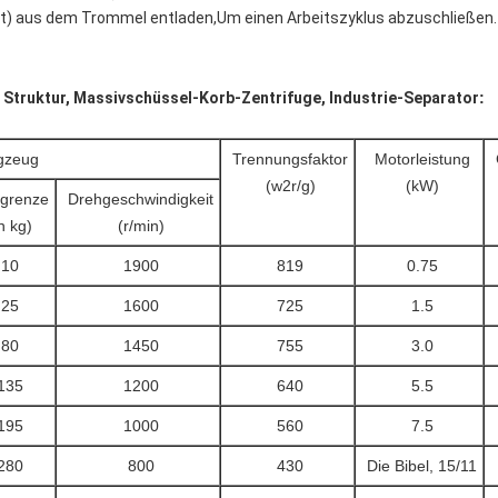
eit) aus dem Trommel entladen,Um einen Arbeitszyklus abzuschließen.
 Struktur, Massivschüssel-Korb-Zentrifuge, Industrie-Separator
:
gzeug
Trennungsfaktor
Motorleistung
(w2r/g)
(kW)
tgrenze
Drehgeschwindigkeit
n kg)
(r/min)
10
1900
819
0.75
25
1600
725
1.5
80
1450
755
3.0
135
1200
640
5.5
195
1000
560
7.5
280
800
430
Die Bibel, 15/11