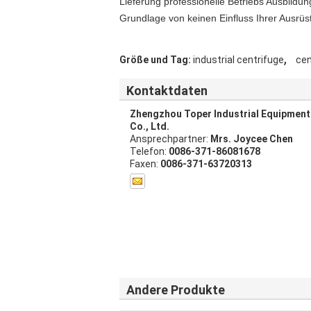
Lieferung professionelle Betriebs Ausbildu
Grundlage von keinen Einfluss Ihrer Ausrüs
,
Größe und Tag:
industrial centrifuge
cen
Kontaktdaten
Zhengzhou Toper Industrial Equipment
Co., Ltd.
Ansprechpartner:
Mrs. Joycee Chen
Telefon:
0086-371-86081678
Faxen:
0086-371-63720313
Andere Produkte