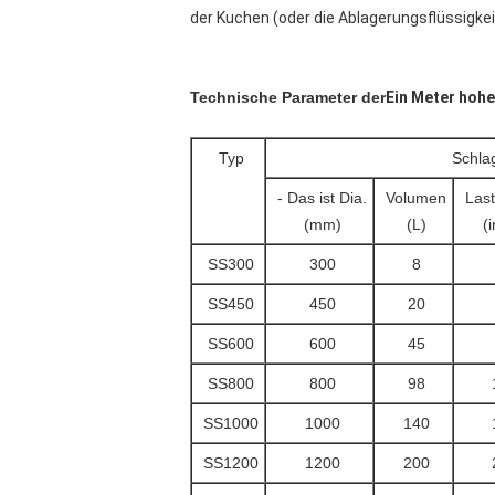
der Kuchen (oder die Ablagerungsflüssigk
Technische Parameter der
Ein Meter hohe
Typ
Schla
- Das ist Dia.
Volumen
Las
(mm)
(L)
(i
SS300
300
8
SS450
450
20
SS600
600
45
SS800
800
98
SS1000
1000
140
SS1200
1200
200