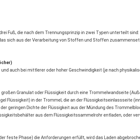
drei Fuß, die nach dem Trennungsprinzip in zwei Typen unterteilt sind:
 das sich aus der Verarbeitung von Stoffen und Stoffen zusammensetz
öcher)
r und auch bei mittlerer oder hoher Geschwindigkeit (je nach physika
on großen Granulat oder Flüssigkeit durch eine Trommelwandseite (Auß
Regel Flüssigkeit) in der Trommel, die an der Flüssigkeitseinlassseite (i
ng der geringen Dichte der Flüssigkeit aus der Mündung des Trommelbl
ssigkeitsbehälter aus dem Flüssigkeitssammelrohr entladen, oder ver
er feste Phase) die Anforderungen erfüllt, wird das Laden abgebroche