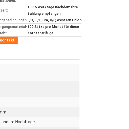
mationen:
10-15 Werktage nachdem Ihre
zeit:
Zahlung empfangen
ngsbedingungen:
L/C, T/T, D/A, D/P, Western Union
rgungsmaterial-
100 Sätze pro Monat für diese
keit:
Korbzentrifuge
Kontakt
0mm
r andere Nachfrage