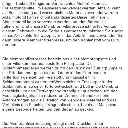
billiger Treibstoff fungieren.Verbrauchtes Motoröl kann als
Freisetzungsmittel im Bauwesen verwendet werden. Abfallöl kann
als Beschichtung und wasserdichtes Material verwendet werden.
Abfallmotoröl kann nicht-standardisiertes Diesel raffinieren.
Abfallmotoröl kann verwendet werden, um das Basisöl zu
raffinieren.Und unsere Membran Filterpresse ist heißes Verkauf in
diesem GebrauchUm die Farbe zu verbessern, mischen Sie zuerst
feines Aktivkohle-Schwarzpulver in das Abfallöl, und verwenden Sie
dann unsere Membranfilterpresse, um den Kohlenstoff vom Öl zu
trennen.
Die Membranfilterpresse besteht aus einer Membranplatte und
einer Filterkammer aus bestellten Filterplatten.Die
Schlammmaterialien werden durch den Druck der Zuführpumpe in
die Filterkammer geschickt und dann in das Filtermedium
(Filtertuch) geleitet, um Feststoff und Flüssigkeit im
Schlammmaterial zu trennenWenn sich der Festkörper in der
Schlammform zu einer Torte entwickelt, wird Luft in die Membran
geschickt, um den Festkörper vollständig zu quetschen, um den
Feuchtigkeitsgehalt zu reduzieren.Wenn die Benutzer hohe
Anforderungen an die Filtration von klebrigem Material und das
Verhältnis des Feuchtigkeitsgehalts stellen, hat diese Maschine
eigene Besonderheiten, um den Bedarf zu decken.
Die Membranfilterpressung erfolgt durch Druckluft- oder
Wasserdoppelpressung, um den Feuchtigkeitsgehalt des Kuches