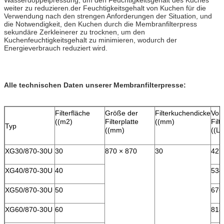
weiter zu reduzieren.der Feuchtigkeitsgehalt von Kuchen für die
Verwendung nach den strengen Anforderungen der Situation, und
die Notwendigkeit, den Kuchen durch die Membranfilterpress
sekundäre Zerkleinerer zu trocknen, um den
Kuchenfeuchtigkeitsgehalt zu minimieren, wodurch der
Energieverbrauch reduziert wird.
Alle technischen Daten unserer Membranfilterpresse:
Filterfläche
Größe der
Filterkuchendicke
Vol
((m2)
Filterplatte
((mm)
Fil
Typ
((mm)
((L)
XG30/870-30U
30
870 × 870
30
427
XG40/870-30U
40
534
XG50/870-30U
50
676
XG60/870-30U
60
818