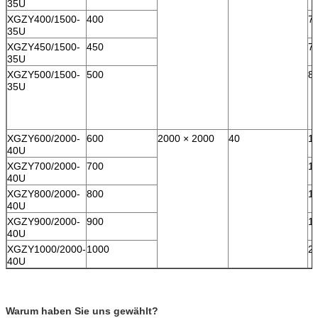
35U
XGZY400/1500-
400
7
35U
XGZY450/1500-
450
7
35U
XGZY500/1500-
500
8
35U
XGZY600/2000-
600
2000 × 2000
40
1
40U
XGZY700/2000-
700
1
40U
XGZY800/2000-
800
1
40U
XGZY900/2000-
900
1
40U
XGZY1000/2000-
1000
2
40U
Warum haben Sie uns gewählt?