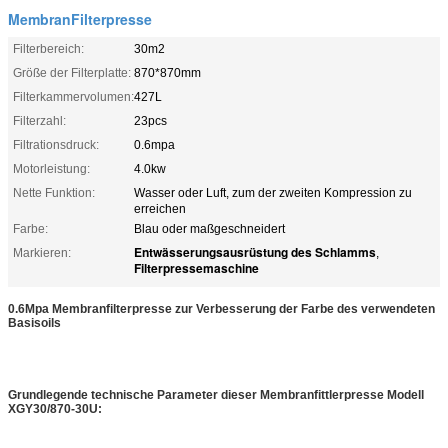
MembranFilterpresse
Filterbereich:
30m2
Größe der Filterplatte:
870*870mm
Filterkammervolumen:
427L
Filterzahl:
23pcs
Filtrationsdruck:
0.6mpa
Motorleistung:
4.0kw
Nette Funktion:
Wasser oder Luft, zum der zweiten Kompression zu
erreichen
Farbe:
Blau oder maßgeschneidert
Entwässerungsausrüstung des Schlamms
Markieren:
,
Filterpressemaschine
0.6Mpa Membranfilterpresse zur Verbesserung der Farbe des verwendeten
Basisoils
Grundlegende technische Parameter dieser Membranfittlerpresse Modell
XGY30/870-30U: