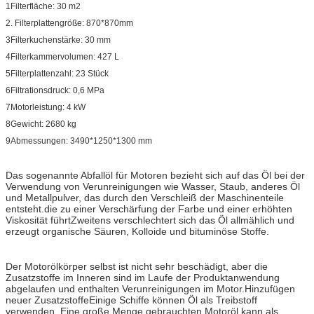
1Filterfläche: 30 m2
2. Filterplattengröße: 870*870mm
3Filterkuchenstärke: 30 mm
4Filterkammervolumen: 427 L
5Filterplattenzahl: 23 Stück
6Filtrationsdruck: 0,6 MPa
7Motorleistung: 4 kW
8Gewicht: 2680 kg
9Abmessungen: 3490*1250*1300 mm
Das sogenannte Abfallöl für Motoren bezieht sich auf das Öl bei der
Verwendung von Verunreinigungen wie Wasser, Staub, anderes Öl
und Metallpulver, das durch den Verschleiß der Maschinenteile
entsteht.die zu einer Verschärfung der Farbe und einer erhöhten
Viskosität führtZweitens verschlechtert sich das Öl allmählich und
erzeugt organische Säuren, Kolloide und bituminöse Stoffe.
Der Motorölkörper selbst ist nicht sehr beschädigt, aber die
Zusatzstoffe im Inneren sind im Laufe der Produktanwendung
abgelaufen und enthalten Verunreinigungen im Motor.Hinzufügen
neuer ZusatzstoffeEinige Schiffe können Öl als Treibstoff
verwenden. Eine große Menge gebrauchten Motoröl kann als