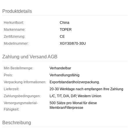
Produktdetails
Herkunftsort:
China
Markenname:
TOPER
Zertifizierung:
CE
Modellnummer:
XGY30/870-30U
Zahlung und Versand AGB
Min Bestellmenge:
Verhandelbar
Preis:
Verhandlungsfähig
Verpackung Informationen:
Exportstandardholzverpackung.
Lieferzeit:
20-30 Werktage nach empfangen Ihre Zahlung
Zahlungsbedingungen:
L/C, T/T, D/A, D/P, Western Union
Versorgungsmaterial-
500 Sätze pro Monat für diese
MembranFilterpresse
Fähigkeit:
Beschreibung