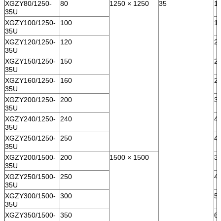
XGZY80/1250-
80
1250 × 1250
35
1
35U
XGZY100/1250-
100
1
35U
XGZY120/1250-
120
2
35U
XGZY150/1250-
150
2
35U
XGZY160/1250-
160
2
35U
XGZY200/1250-
200
3
35U
XGZY240/1250-
240
4
35U
XGZY250/1250-
250
4
35U
XGZY200/1500-
200
1500 × 1500
3
35U
XGZY250/1500-
250
4
35U
XGZY300/1500-
300
5
35U
XGZY350/1500-
350
6