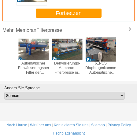
Basisöl
Fortsetzen
MembranFilterpresse
Mehr
Olien-
Automatischer
Dehydrierungs-
61PCS
100 Quadr
ran-
Entwässerungsbereichs-
Membran-
Diaphragmkammerplatte
Membranfil
esse-Öl-
Filter der
Filterpresse mit
Automatische
mit eingeb
tions-
membran-Filter-
Hochdruck für
Entlademembran
Dichtungsr
ung der
Umformmaschinen-
maximale
Filterpresse für
eine si
e-4000w
30m2 für
Feuchtigkeitsgehalt-
die Cassava-
Install
Ändern Sie Sprache
Lebensmittelindustrie-
Reduzierung
Fleischlinie
Verwendung
Nach Hause
|
Wir über uns
|
Kontaktieren Sie uns
|
Sitemap
|
Privacy Policy
Tischplattenansicht