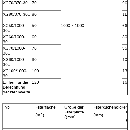
XG70/870-30U
70
960
XG80/870-30U
80
110
XG50/1000-
50
1000 × 1000
665
30U
XG60/1000-
60
808
30U
XG70/1000-
70
950
30U
XG80/1000-
80
109
30U
XG100/1000-
100
137
30U
Einheit für die
120
166
Berechnung
der Nennwerte
Typ
Filterfläche
Größe der
Filterkuchendicke
V
Filterplatte
Fi
(m2)
(mm)
((mm)
(L