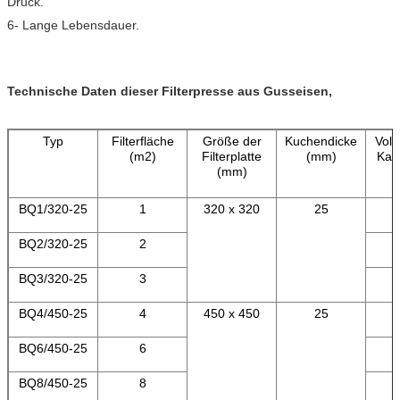
Druck.
6- Lange Lebensdauer.
Technische Daten dieser Filterpresse aus Gusseisen,
Typ
Filterfläche
Größe der
Kuchendicke
Vol
(m2)
Filterplatte
(mm)
Kam
(mm)
BQ1/320-25
1
320 x 320
25
BQ2/320-25
2
BQ3/320-25
3
BQ4/450-25
4
450 x 450
25
BQ6/450-25
6
BQ8/450-25
8