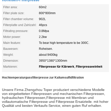
Filter area:
60m2
Filter plate size:
800*800mm
Filter chamber volume:
902L
Filterplatte und Zahlzahl:
46pcs
Filtrating pressure:
0.8Mpa
Motor power:
2.2kw
Main feature:
To bear high temperature to be 300C.
Bauwesen:
Roheisen.
Weight:
about 9400kg
Dimension:
3950*1380*1300mm
Filterpresse für Klärwerk
Filterpresseeinheit
Markieren:
,
Hochtemperaturgussfilterpresse zur Kaliumsulfidfiltration
Unsere Firma Zhengzhou Toper produziert verschiedene Modelle
von eingebetteten Filterpressen und mechanischen Filterpressen,
hydraulischen Filterpressen,Filterpresse mit Membran und
vollautomatische Filterpresse und Filterpresse Ersatzteile. mit hoher
Qualität und besten Verkaufs-Service, einen guten Ruf erhalten.