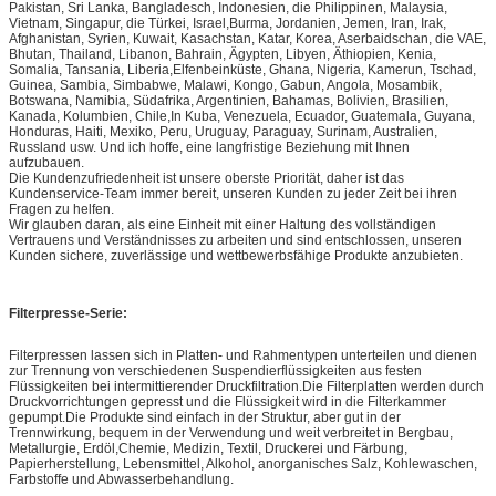
Pakistan, Sri Lanka, Bangladesch, Indonesien, die Philippinen, Malaysia,
Vietnam, Singapur, die Türkei, Israel,Burma, Jordanien, Jemen, Iran, Irak,
Afghanistan, Syrien, Kuwait, Kasachstan, Katar, Korea, Aserbaidschan, die VAE,
Bhutan, Thailand, Libanon, Bahrain, Ägypten, Libyen, Äthiopien, Kenia,
Somalia, Tansania, Liberia,Elfenbeinküste, Ghana, Nigeria, Kamerun, Tschad,
Guinea, Sambia, Simbabwe, Malawi, Kongo, Gabun, Angola, Mosambik,
Botswana, Namibia, Südafrika, Argentinien, Bahamas, Bolivien, Brasilien,
Kanada, Kolumbien, Chile,In Kuba, Venezuela, Ecuador, Guatemala, Guyana,
Honduras, Haiti, Mexiko, Peru, Uruguay, Paraguay, Surinam, Australien,
Russland usw. Und ich hoffe, eine langfristige Beziehung mit Ihnen
aufzubauen.
Die Kundenzufriedenheit ist unsere oberste Priorität, daher ist das
Kundenservice-Team immer bereit, unseren Kunden zu jeder Zeit bei ihren
Fragen zu helfen.
Wir glauben daran, als eine Einheit mit einer Haltung des vollständigen
Vertrauens und Verständnisses zu arbeiten und sind entschlossen, unseren
Kunden sichere, zuverlässige und wettbewerbsfähige Produkte anzubieten.
Filterpresse-Serie:
Filterpressen lassen sich in Platten- und Rahmentypen unterteilen und dienen
zur Trennung von verschiedenen Suspendierflüssigkeiten aus festen
Flüssigkeiten bei intermittierender Druckfiltration.Die Filterplatten werden durch
Druckvorrichtungen gepresst und die Flüssigkeit wird in die Filterkammer
gepumpt.Die Produkte sind einfach in der Struktur, aber gut in der
Trennwirkung, bequem in der Verwendung und weit verbreitet in Bergbau,
Metallurgie, Erdöl,Chemie, Medizin, Textil, Druckerei und Färbung,
Papierherstellung, Lebensmittel, Alkohol, anorganisches Salz, Kohlewaschen,
Farbstoffe und Abwasserbehandlung.