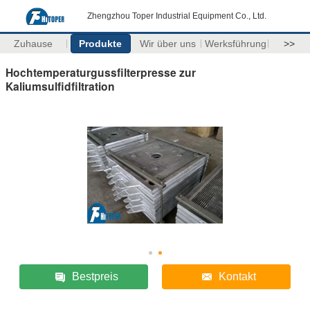
Zhengzhou Toper Industrial Equipment Co., Ltd.
Zuhause
Produkte
Wir über uns
Werksführung
>>
Hochtemperaturgussfilterpresse zur
Kaliumsulfidfiltration
Bestpreis
Kontakt