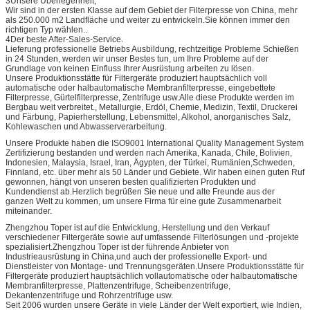
3Unsere Überlegenheit,
Wir sind in der ersten Klasse auf dem Gebiet der Filterpresse von China, mehr
als 250.000 m2 Landfläche und weiter zu entwickeln.Sie können immer den
richtigen Typ wählen..
4Der beste After-Sales-Service.
Lieferung professionelle Betriebs Ausbildung, rechtzeitige Probleme Schießen
in 24 Stunden, werden wir unser Bestes tun, um Ihre Probleme auf der
Grundlage von keinen Einfluss Ihrer Ausrüstung arbeiten zu lösen.
Unsere Produktionsstätte für Filtergeräte produziert hauptsächlich voll
automatische oder halbautomatische Membranfilterpresse, eingebettete
Filterpresse, Gürtelfilterpresse, Zentrifuge usw.Alle diese Produkte werden im
Bergbau weit verbreitet., Metallurgie, Erdöl, Chemie, Medizin, Textil, Druckerei
und Färbung, Papierherstellung, Lebensmittel, Alkohol, anorganisches Salz,
Kohlewaschen und Abwasserverarbeitung.
Unsere Produkte haben die ISO9001 International Quality Management System
Zertifizierung bestanden und werden nach Amerika, Kanada, Chile, Bolivien,
Indonesien, Malaysia, Israel, Iran, Ägypten, der Türkei, Rumänien,Schweden,
Finnland, etc. über mehr als 50 Länder und Gebiete. Wir haben einen guten Ruf
gewonnen, hängt von unseren besten qualifizierten Produkten und
Kundendienst ab.Herzlich begrüßen Sie neue und alte Freunde aus der
ganzen Welt zu kommen, um unsere Firma für eine gute Zusammenarbeit
miteinander.
Zhengzhou Toper ist auf die Entwicklung, Herstellung und den Verkauf
verschiedener Filtergeräte sowie auf umfassende Filterlösungen und -projekte
spezialisiert.Zhengzhou Toper ist der führende Anbieter von
Industrieausrüstung in China,und auch der professionelle Export- und
Dienstleister von Montage- und Trennungsgeräten.Unsere Produktionsstätte für
Filtergeräte produziert hauptsächlich vollautomatische oder halbautomatische
Membranfilterpresse, Plattenzentrifuge, Scheibenzentrifuge,
Dekantenzentrifuge und Rohrzentrifuge usw.
Seit 2006 wurden unsere Geräte in viele Länder der Welt exportiert, wie Indien,