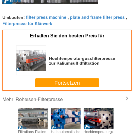
filter press machine
plate and frame filter press
Umbauten:
,
,
Filterpresse für Klärwerk
Erhalten Sie den besten Preis für
Hochtemperaturgussfilterpresse
zur Kaliumsulfidfiltration
Fortsetzen
Roheisen-Filterpresse
Mehr
esse aus
Filtrations-Platten-
Halbautomatische
Hochtemperaturgussfilterpress
Kammer-V