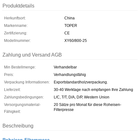
Produktdetails
Herkunftsort:
China
Markenname:
TOPER
Zertifizierung:
CE
Modellnummer:
XY60/800-25
Zahlung und Versand AGB
Min Bestellmenge:
Verhandelbar
Preis:
Verhandlungsfähig
Verpackung Informationen:
Exportstandardholzverpackung.
Lieferzeit:
30-40 Werktage nach empfangen Ihre Zahlung
Zahlungsbedingungen:
L/C, T/T, D/A, D/P, Western Union
Versorgungsmaterial-
20 Sätze pro Monat für diese Roheisen-
Filterpresse
Fähigkeit:
Beschreibung
Roheisen-Filterpresse