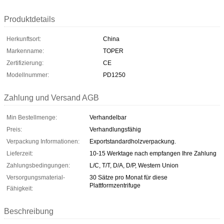
Produktdetails
Herkunftsort:
China
Markenname:
TOPER
Zertifizierung:
CE
Modellnummer:
PD1250
Zahlung und Versand AGB
Min Bestellmenge:
Verhandelbar
Preis:
Verhandlungsfähig
Verpackung Informationen:
Exportstandardholzverpackung.
Lieferzeit:
10-15 Werktage nach empfangen Ihre Zahlung
Zahlungsbedingungen:
L/C, T/T, D/A, D/P, Western Union
Versorgungsmaterial-
30 Sätze pro Monat für diese
Plattformzentrifuge
Fähigkeit:
Beschreibung