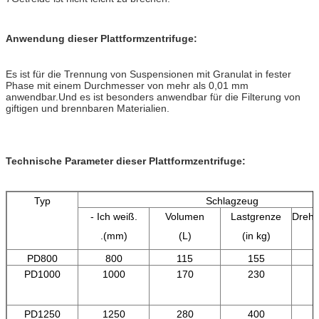
Anwendung dieser Plattformzentrifuge:
Es ist für die Trennung von Suspensionen mit Granulat in fester
Phase mit einem Durchmesser von mehr als 0,01 mm
anwendbar.Und es ist besonders anwendbar für die Filterung von
giftigen und brennbaren Materialien.
Technische Parameter dieser Plattformzentrifuge:
Typ
Schlagzeug
- Ich weiß.
Volumen
Lastgrenze
Drehg
.(mm)
(L)
(in kg)
PD800
800
115
155
PD1000
1000
170
230
PD1250
1250
280
400