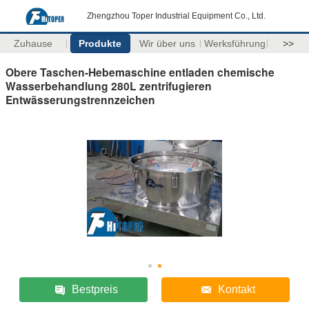
Zhengzhou Toper Industrial Equipment Co., Ltd.
Zuhause
Produkte
Wir über uns
Werksführung
>>
Obere Taschen-Hebemaschine entladen chemische
Wasserbehandlung 280L zentrifugieren
Entwässerungstrennzeichen
Bestpreis
Kontakt