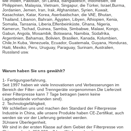
wie Indien, Pakistan, Sri Lanka, Bangladesch, Indonesien, die
Philippinen, Malaysia, Vietnam, Singapur, die Türkei, Israel,Burma,
Jordanien, Jemen, Iran, Irak, Afghanistan, Syrien, Kuwait,
Kasachstan, Katar, Korea, Aserbaidschan, die VAE, Bhutan,
Thailand, Libanon, Bahrain, Ägypten, Libyen, Äthiopien, Kenia,
Somalia, Tansania, Liberia,Elfenbeinküste, Ghana, Nigeria,
Kamerun, Tschad, Guinea, Sambia, Simbabwe, Malawi, Kongo,
Gabun, Angola, Mosambik, Botswana, Namibia, Südafrika,
Argentinien, Bahamas, Bolivien, Brasilien, Kanada, Kolumbien,
Chile,In Kuba, Venezuela, Ecuador, Guatemala, Guyana, Honduras,
Haiti, Mexiko, Peru, Uruguay, Paraguay, Surinam, Australien,
Russland usw.
Warum haben Sie uns gewählt?
1- Fertigungserfahrung,
Seit 1997 haben wir viele Innovationen und Verbesserungen im
Bereich der Filter- und Trenngeräte vorgenommen.Die Lieferzeit
einer Filterpresse kann 7 Tage betragen (wenn keine
Lagerbestände vorhanden sind).
2. Technologiefähigkeit,
Wir schließen uns und machen den Standard der Filterpresse
Industrie in China, alle unsere Produkte haben CE-Zertifikat, auch
werden sie vor der Lieferung getestet werden.
3Unsere Überlegenheit,
Wir sind in der ersten Klasse auf dem Gebiet der Filterpresse von