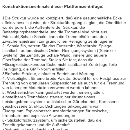
Konstruktionsmerkmale dieser Plattformzentrifuge:
1Die Struktur wurde so konzipiert, daß eine gesundheitliche Ecke
effektiv beseitigt wird, der Strukturübergang ist glatt, die Oberfläche
wurde poliert, die Außenteile der Struktur, die
Befestigungsbestandteile und die Trommel sind nicht aus
Edelstahl,Schale Schale, kann die Trommelhülle und den
Zwischenspielraum zur gründlichen Reinigung zentrifugieren.
2. Schale flip, setzen Sie das Futterrohr, Waschrohr, Spiegel,
Lichtloch. automatisches Online-Reinigungssystem ((Sprinkler-
System), die Zentrifuge Schale Wand, innere und äußere
Oberfläche der Trommel,Stellen Sie fest, dass die
Flüssigkeitsbeckenoberfläche nicht sichtbar ist Zentrifuge Teile
Reinigung, die GMP-Norm erfüllen.
3Einfache Struktur, einfacher Betrieb und Wartung.
4. Vielseitigkeit für eine breite Palette. Sowohl für die Festphase zur
Trennung von granularen Suspensionen als auch für die Trennung
von faserigen Materialien verwendet werden können.
5. Wechselrichter kann gestartet werden, einen glatten,
einstellbaren Trennfaktor starten; berührungsloses
Leistungsbremssystem. antistatischer Gürtelantrieb; Karosserie
geschlossene Struktur, Dichtungen Silikongummi von
Fluorgummi,Explosionsschutzanforderungen für toxische,
brennbare und explosive Anwendungen.
6- Stickstoffschutzsystem, um sicherzustellen, daß die
Zentrifugekammer und die Außenluft
7Getreide ist nicht leicht zu brechen.