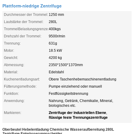
Plattform-niedrige Zentrifuge
Durchmesser der Trommel:
1250 mm
Lautstärke der Trommel:
280L
TrommelBelastungsgrenze:
400kgs
Drehzahl der Trommel:
9500r/min
Trennung:
631g
Motor:
18.5 kW
Gewicht:
4200 kg
Abmessung:
2350*1500*1370mm
Material:
Edelstahl
Kuchenentladungsart:
Obere Taschenhebemaschinenentladung
Fütterungsmethode:
Pumpe einziehend oder manuell
Funktion:
Festflüssigkeitstrennung
Anwendung:
Nahrung, Getränk, Chemikalie, Mineral,
biologisches etc.
Zentrifuge der industriellen Ebene
Markieren:
,
flüssige feste Trennungszentrifuge
Oberbeutel Hebelentladung Chemische Wasseraufbereitung 280L
Zentrifuge Entwässerungsscheider