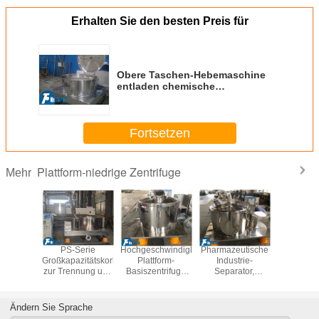
Erhalten Sie den besten Preis für
Obere Taschen-Hebemaschine
entladen chemische
Wasserbehandlung 280L
zentrifugieren
Entwässerungstrennzeichen
Fortsetzen
Plattform-niedrige Zentrifuge
Mehr
stungs-
PS-Serie
Hochgeschwindigkeitszentrifugalkraftfeld-
Pharmazeutische
Manue
zentrifuge
Großkapazitätskorbzentrifuge
Plattform-
Industrie-
Entladungs
mischen
zur Trennung und
Basiszentrifuge
Separator,
Basis-Zen
toff-
Filtration von
für Trennarbeiten
Edelstahl Korb
für
itstrennung
Medikamenten
Zentrifuge
chemische
Oberseite
Ändern Sie Sprache
manuelle