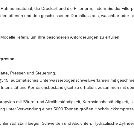
 Rahmenmaterial, die Druckart und die Filterform, indem Sie die Filter
 den offenen und den geschlossenen Durchfluss aus, waschbar oder ni
odelle liefern, um Ihre besonderen Anforderungen zu erfüllen.
erpresse:
latte, Pressen und Steuerung.
l Q345, automatisches Unterwasserbogenschweißverfahren mit geschm
tensität und Korrosionsbeständigkeit zu erhalten, zusammen mit dem 
ypropylen mit Säure- und Alkalibeständigkeit, Korrosionsbeständigkeit, 
gung unter Verwendung eines 5000 Tonnen großen Hochdruckkompressors
ohlenstoffstahl biegen Schweißen und Abdichten. Hydraulische Zylinde