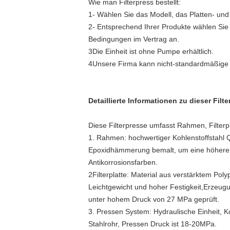
Wie man Filterpress bestellt:
1- Wählen Sie das Modell, das Platten- und
2- Entsprechend Ihrer Produkte wählen Sie
Bedingungen im Vertrag an.
3Die Einheit ist ohne Pumpe erhältlich.
4Unsere Firma kann nicht-standardmäßige M
Detaillierte Informationen zu dieser Filt
Diese Filterpresse umfasst Rahmen, Filterp
1. Rahmen: hochwertiger Kohlenstoffstah
Epoxidhämmerung bemalt, um eine höhere In
Antikorrosionsfarben.
2Filterplatte: Material aus verstärktem Pol
Leichtgewicht und hoher Festigkeit,Erzeu
unter hohem Druck von 27 MPa geprüft.
3. Pressen System: Hydraulische Einheit, K
Stahlrohr, Pressen Druck ist 18-20MPa.