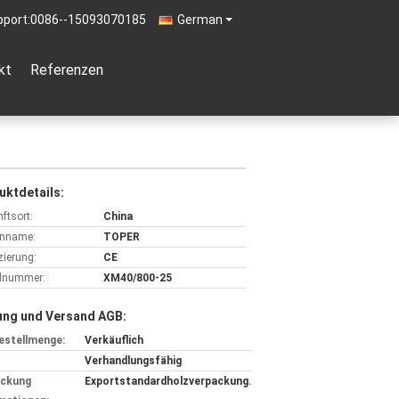
pport:
0086--15093070185
German
kt
Referenzen
uktdetails:
ftsort:
China
nname:
TOPER
izierung:
CE
lnummer:
XM40/800-25
ung und Versand AGB:
estellmenge:
Verkäuflich
Verhandlungsfähig
ackung
Exportstandardholzverpackung.