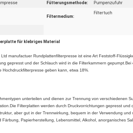
Kompresse
Fütterungsmethode:
Pumpenzufuhr
Filtertuch
Filtermedium:
rplatte für klebriges Material
Ltd manufactuer Rundplattenfilterpresse ist eine Art Feststoff-Flüssi
chtung gepresst und der Schlauch wird in die Filterkammern gepumpt.B
ese Hochdruckfilterpresse geben kann, etwa 18%.
Rahmentypen unterteilen und dienen zur Trennung von verschiedenen Su
tration.Die Filterplatten werden durch Druckvorrichtungen gepresst und d
truktur, aber gut in der Trennwirkung, bequem in der Verwendung und we
nd Färbung, Papierherstellung, Lebensmittel, Alkohol, anorganisches S