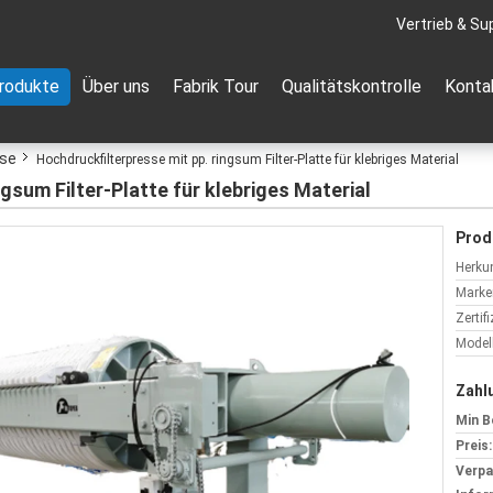
Vertrieb & Su
rodukte
Über uns
Fabrik Tour
Qualitätskontrolle
Konta
sse
Hochdruckfilterpresse mit pp. ringsum Filter-Platte für klebriges Material
gsum Filter-Platte für klebriges Material
Prod
Herkun
Marke
Zertif
Model
Zahl
Min B
Preis:
Verp