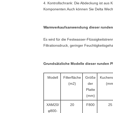
4. Kontrollschrank: Die Abdeckung ist aus 
Komponenten.Auch können Sie Delta Wechsel
Warmverkaufsanwendung dieser runden P
Es wird für die Festwasser-Flüssigkeitstre
Filtrationsdruck, geringer Feuchtigkeitsgeha
Grundsätzliche Modelle dieser runden Pl
Modell
Filterfläche
Größe
Kuchend
(m2)
der
(mm
Platte
(mm)
XAM20/
20
F800
25
φ800-