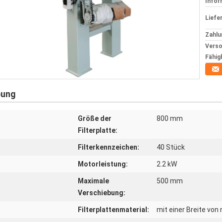
Infor
Liefer
Zahlu
Verso
Fähig
bung
Größe der
800 mm
Filterplatte:
Filterkennzeichen:
40 Stück
Motorleistung:
2.2 kW
Maximale
500 mm
Verschiebung:
Filterplattenmaterial:
mit einer Breite von