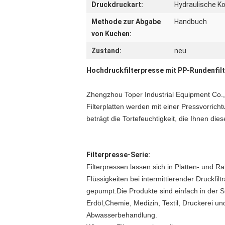
Druckdruckart:
Hydraulische 
Methode zur Abgabe
Handbuch
von Kuchen:
Zustand:
neu
Hochdruckfilterpresse mit PP-Rundenfilte
Zhengzhou Toper Industrial Equipment Co., 
Filterplatten werden mit einer Pressvorri
beträgt die Tortefeuchtigkeit, die Ihnen di
Filterpresse-Serie:
Filterpressen lassen sich in Platten- und 
Flüssigkeiten bei intermittierender Druckfil
gepumpt.Die Produkte sind einfach in der S
Erdöl,Chemie, Medizin, Textil, Druckerei u
Abwasserbehandlung.