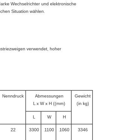
Marke Wechselrichter und elektronische
chen Situation wählen.
ustriezweigen verwendet, hoher
Nenndruck
Abmessungen
Gewicht
L x W x H ((mm)
(in kg)
L
W
H
22
3300
1100
1060
3346