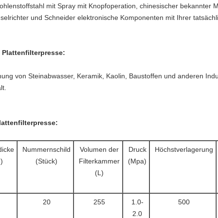
Kohlenstoffstahl mit Spray mit Knopfoperation, chinesischer bekannter 
richter und Schneider elektronische Komponenten mit Ihrer tatsächli
lattenfilterpresse:
nnung von Steinabwasser, Keramik, Kaolin, Baustoffen und anderen Ind
lt.
attenfilterpresse:
icke
Nummernschild
Volumen der
Druck
Höchstverlagerung
)
(Stück)
Filterkammer
(Mpa)
(L)
20
255
1.0-
500
2.0