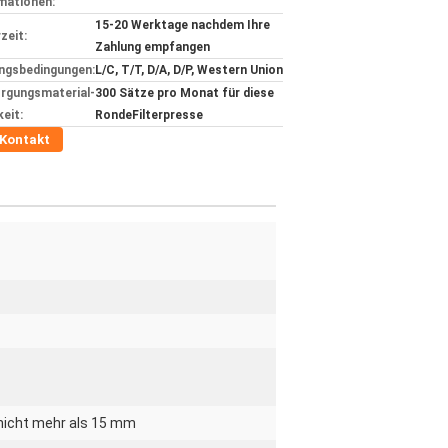
mationen:
15-20 Werktage nachdem Ihre
zeit:
Zahlung empfangen
ngsbedingungen:
L/C, T/T, D/A, D/P, Western Union
rgungsmaterial-
300 Sätze pro Monat für diese
keit:
RondeFilterpresse
Kontakt
 nicht mehr als 15 mm