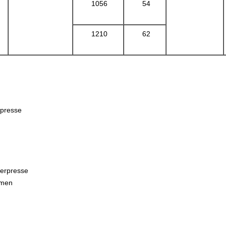
1056
54
1210
62
rpresse
terpresse
hmen