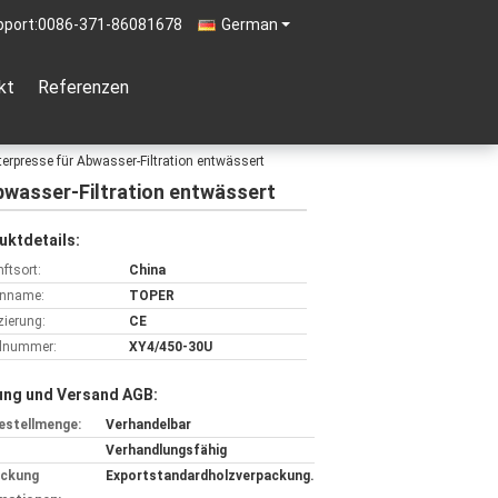
pport:
0086-371-86081678
German
kt
Referenzen
erpresse für Abwasser-Filtration entwässert
bwasser-Filtration entwässert
uktdetails:
ftsort:
China
nname:
TOPER
izierung:
CE
lnummer:
XY4/450-30U
ung und Versand AGB:
estellmenge:
Verhandelbar
Verhandlungsfähig
ackung
Exportstandardholzverpackung.