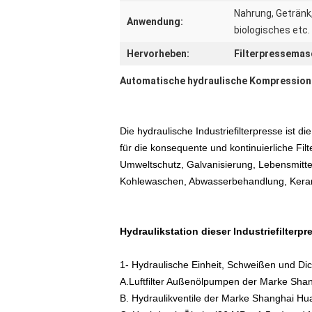
Nahrung, Getränk,
Anwendung:
biologisches etc.
Hervorheben:
Filterpressemas
Automatische hydraulische Kompressions
Die hydraulische Industriefilterpresse is
für die konsequente und kontinuierliche Fi
Umweltschutz, Galvanisierung, Lebensmittel
Kohlewaschen, Abwasserbehandlung, Keram
Hydraulikstation dieser Industriefilterpr
1- Hydraulische Einheit, Schweißen und Dic
A.Luftfilter Außenölpumpen der Marke Shan
B. Hydraulikventile der Marke Shanghai Hu