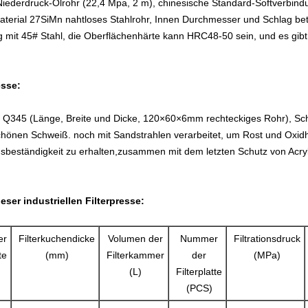
iederdruck-Ölrohr (22,4 Mpa, 2 m), chinesische Standard-Softverbind
 Material 27SiMn nahtloses Stahlrohr, Innen Durchmesser und Schlag 
ng mit 45# Stahl, die Oberflächenhärte kann HRC48-50 sein, und es gi
esse:
hl Q345 (Länge, Breite und Dicke, 120×60×6mm rechteckiges Rohr), Sc
önen Schweiß. noch mit Sandstrahlen verarbeitet, um Rost und Oxidh
onsbeständigkeit zu erhalten,zusammen mit dem letzten Schutz von Acry
ser industriellen Filterpresse:
er
Filterkuchendicke
Volumen der
Nummer
Filtrationsdruck
te
(mm)
Filterkammer
der
(MPa)
(L)
Filterplatte
(PCS)