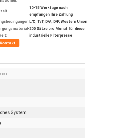
mationen:
10-15 Werktage nach
zeit:
empfangen Ihre Zahlung
ngsbedingungen:
L/C, T/T, D/A, D/P, Western Union
rgungsmaterial-
200 Sätze pro Monat für diese
keit:
industrielle Filterpresse
Kontakt
0mm
sches System
h