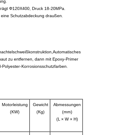
ung.
beträgt Φ120X400, Druck 18-20MPa.
bt eine Schutzabdeckung draußen.
hachtelschweißkonstruktion,Automatisches
aut zu entfernen, dann mit Epoxy-Primer
l-Polyester-Korrosionsschutzfarben.
Motorleistung
Gewicht
Abmessungen
(KW)
(Kg)
(mm)
(L × W × H)