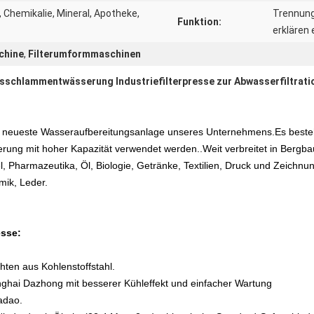
 Chemikalie, Mineral, Apotheke,
Trennung,
Funktion:
erklären 
chine
,
Filterumformmaschinen
schlammentwässerung Industriefilterpresse zur Abwasserfiltrati
t die neueste Wasseraufbereitungsanlage unseres Unternehmens.Es beste
lterung mit hoher Kapazität verwendet werden..
Weit verbreitet in Bergba
, Pharmazeutika, Öl, Biologie, Getränke, Textilien, Druck und Zeichnu
ik, Leder.
esse:
hten aus Kohlenstoffstahl.
ghai Dazhong mit besserer Kühleffekt und einfacher Wartung
adao.