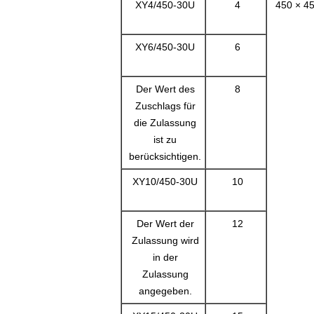
XY4/450-30U
4
450 × 4
XY6/450-30U
6
Der Wert des
8
Zuschlags für
die Zulassung
ist zu
berücksichtigen.
XY10/450-30U
10
Der Wert der
12
Zulassung wird
in der
Zulassung
angegeben.