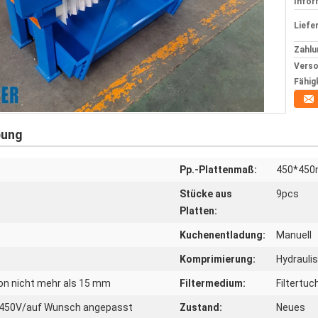
Infor
Liefer
Zahlu
Verso
Fähig
bung
Pp.-Plattenmaß:
450*45
Stücke aus
9pcs
Platten:
Kuchenentladung:
Manuell
Komprimierung:
Hydrauli
von nicht mehr als 15 mm
Filtermedium:
Filtertuc
-450V/auf Wunsch angepasst
Zustand:
Neues