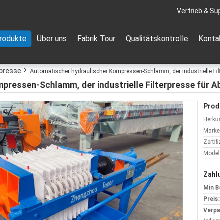
Vertrieb & Su
rodukte
Über uns
Fabrik Tour
Qualitätskontrolle
Konta
erpresse
Automatischer hydraulischer Kompressen-Schlamm, der industrielle Filt
pressen-Schlamm, der industrielle Filterpresse für A
Prod
Herkun
Marke
Zertif
Model
Zahl
Min B
Preis:
Verp