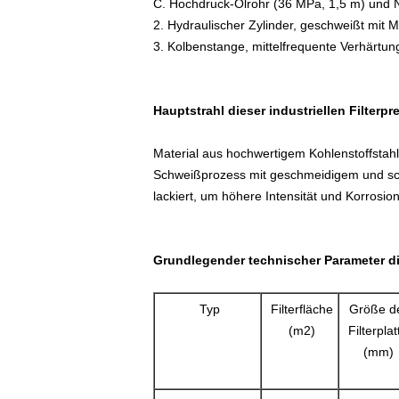
C. Hochdruck-Ölrohr (36 MPa, 1,5 m) und N
2. Hydraulischer Zylinder, geschweißt mit
3. Kolbenstange, mittelfrequente Verhärtu
Hauptstrahl dieser industriellen Filterpr
Material aus hochwertigem Kohlenstoffsta
Schweißprozess mit geschmeidigem und sch
lackiert, um höhere Intensität und Korrosi
Grundlegender technischer Parameter die
Typ
Filterfläche
Größe d
(m2)
Filterplat
(mm)